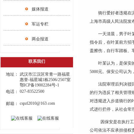
媒体报道
骑行爱好者违规在
上海市高级人民法院发
军运专栏
一天清晨，男子叶
两会报道
指令后，在叶某前方招
盖擦伤，自行车踏板、
联系我们
叶某认为，是保安
5000
元。保安公司认为
地址：
武汉市江汉区常青一路福星
惠誉-福星城1栋2506/2507室
法院审理后判决驳
鄂ICP备19002284号-1
027-83522500
电话：
的行为违反了相关管理
对违规进入步道骑行的
cspzl2010@163.com
邮箱：
式进行拦停，从社会常
因保安是在执行工
公司依法不应承担侵权