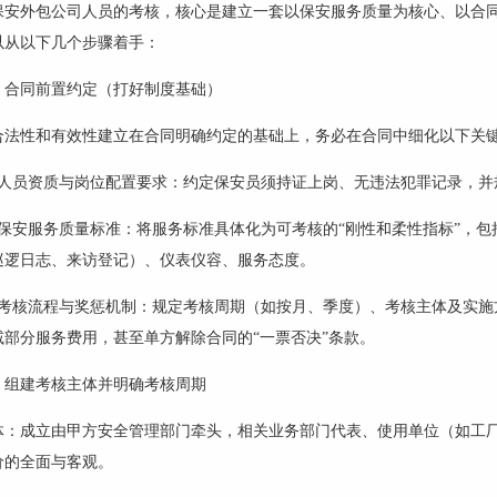
保安外包公司人员的考核，核心是建立一套以保安服务质量为核心、以合
以从以下几个步骤着手：
：合同前置约定（打好制度基础）
合法性和有效性建立在合同明确约定的基础上，务必在合同中细化以下关
确人员资质与岗位配置要求：约定保安员须持证上岗、无违法犯罪记录，并
保安
服务质量标准：将服务标准具体化为可考核的
“刚性和柔性指标”，
巡逻日志、来访登记）、仪表仪容、服务态度。
确考核流程与奖惩机制：规定考核周期（如按月、季度）、考核主体及实施
减部分服务费用，甚至单方解除合同的
“一票否决”条款。
：组建考核主体并明确考核周期
体：成立由甲方安全管理部门牵头，相关业务部门代表、使用单位（如工
价的全面与客观。