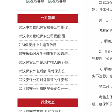
对武汉
制。具体可
公司新闻
第一步
武汉中力世纪保安服务公司带你...
考核的
武汉中力世纪保安公司提醒·退...
1、明
7.24保安行业主题宣传日|...
2、量化
保安执勤时发生刑事案件应该怎...
完整性（如
武汉保安公司是怎样招人的？都...
3、明
武汉保安外包后|如果对保安公...
务不达标扣
武汉安保公司对外派遣的保安都...
第二步
武汉保安公司班队早会多久开一...
考核主
行业动态
组，确保评
武汉保安岗前培训|武汉中力世...