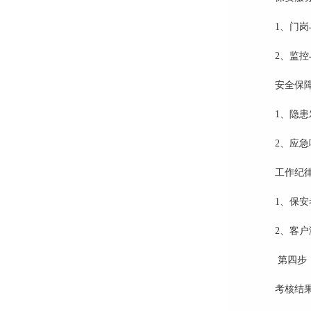
1、门
2、
监控
安全保
1、隐
2、
应急
工作纪
1、保安
2、客
第四步
考核结