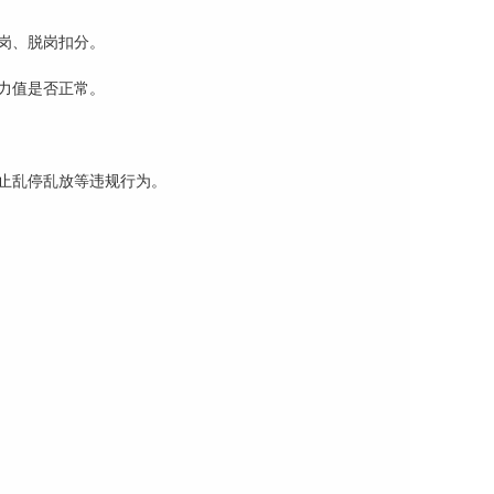
岗、脱岗扣分。
力值是否正常。
止乱停乱放等违规行为。
：