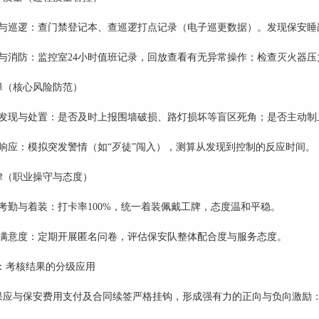
岗与巡逻：查门禁登记本、查巡逻打点记录（电子巡更数据）。发现保安睡
与消防：监控室
24小时值班记录，回放查看有无异常操作；检查灭火器压
障（核心风险防范）
患发现与处置：是否及时上报围墙破损、路灯损坏等盲区死角；是否主动制
响应：模拟突发警情（如
“歹徒”闯入），测算从发现到控制的反应时间。
律（职业操守与态度）
考勤与着装：打卡率
100%，统一着装佩戴工牌，态度温和平稳。
户满意度：定期开展匿名问卷，评估保安队整体配合度与服务态度。
：考核结果的分级应用
果应与保安费用支付及合同续签严格挂钩，形成强有力的正向与负向激励