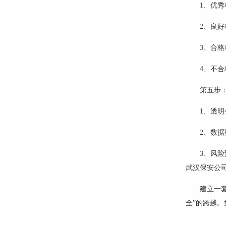
1、
优秀
2、
良好
3、
合格
4、
不合
第五步
1、透
2、数
3、风
武汉保安公
建立一
全”的跨越。