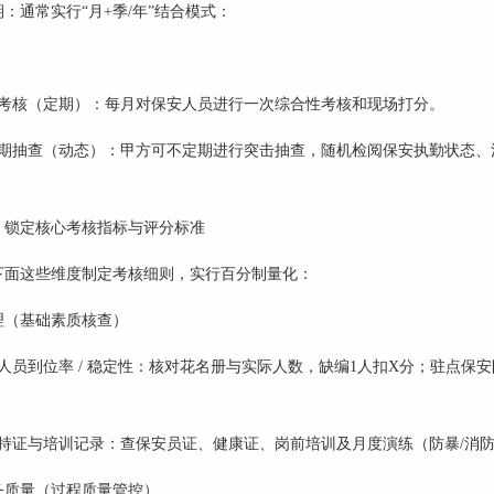
期：通常实行
“月+季/年”结合模式：
度考核（定期）：每月对保安人员进行一次综合性考核和现场打分。
定期抽查（动态）：甲方可不定期进行突击抽查，随机检阅保安执勤状态、
：锁定核心考核指标与评分标准
下面这些维度制定考核细则，实行百分制量化：
理（基础素质核查）
人员到位率
/ 稳定性：核对花名册与实际人数，缺编1人扣X分；驻点保
持证与培训记录：查保安员证、健康证、岗前培训及月度演练（防暴
/消
务质量（过程质量管控）