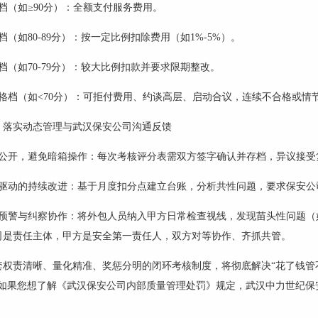
档（如
≥90分）：全额支付服务费用。
档（如
80-89分）：按一定比例扣除费用（如1%-5%）。
档（如
70-79分）：较大比例扣款并要求限期整改。
格档（如
<70分）：可拒付费用、约谈高层、启动合议，连续不合格或情
：落实动态管理与武汉保安公司沟通反馈
明公开，避免暗箱操作：每次考核评分表需双方签字确认并存档，异议接受
据驱动的持续改进：基于月度扣分点建立台账，分析共性问题，要求保安公
险预警与纠察协作：将外包人员纳入甲方日常检查视线，发现苗头性问题（
司是责任主体，甲方是安全第一责任人，双方对等协作、齐抓共管。
套权责清晰、量化精准、奖惩分明的闭环考核制度，将彻底解决
“花了钱管
如果您想了解《武汉保安公司内部质量管理处罚》规定，武汉中力世纪保