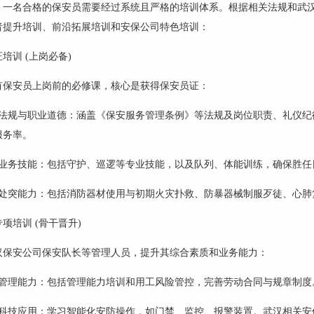
，一名合格的保安员需要经过系统且严格的培训体系。根据相关法规和武
者提升培训、前沿拓展培训和安保公司特色培训：
证培训
(上岗必备)
有保安员上岗前的必修课，核心是获得保安员证：
律法规与职业道德：涵盖《保安服务管理条例》等法规及岗位职责、礼仪纪律
服务率。
础业务技能：包括守护、巡逻等专业技能，以及队列、体能训练，确保胜任
急处突能力：包括消防器材使用与初期火灾扑救、防暴器械制服歹徒、心肺
专项培训
(骨干晋升)
汉保安公司保安队长等管理人员，提升其综合素质和业务能力：
合管理能力：包括管理能力培训和用工风险管控，完善劳动合同与规章制度
沿科技应用：学习智能化安防操作，如门禁、监控、报警装置。武汉相关安