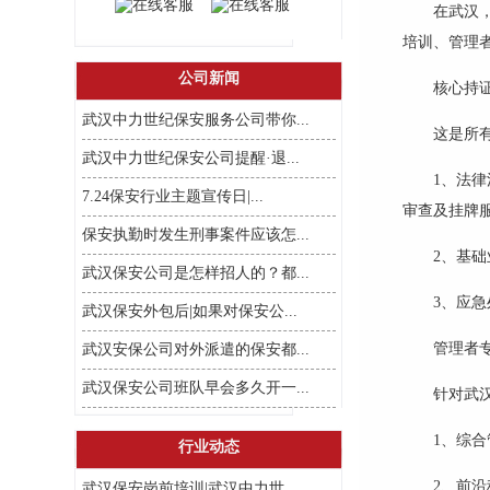
在武汉
培训、管理
公司新闻
核心持
武汉中力世纪保安服务公司带你...
这是所
武汉中力世纪保安公司提醒·退...
1、法
7.24保安行业主题宣传日|...
审查及挂牌
保安执勤时发生刑事案件应该怎...
2、基
武汉保安公司是怎样招人的？都...
3、应
武汉保安外包后|如果对保安公...
管理者
武汉安保公司对外派遣的保安都...
武汉保安公司班队早会多久开一...
针对武
1、综
行业动态
2、前
武汉保安岗前培训|武汉中力世...