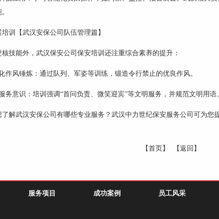
能。
展培训【武汉安保公司队伍管理篇】
硬核技能外，武汉保安公司保安培训还注重综合素养的提升：
事化作风锤炼：通过队列、军姿等训练，锻造令行禁止的优良作风。
情服务意识：培训强调“首问负责、微笑迎宾”等文明服务，并规范文明用语
想了解武汉安保公司有哪些专业服务？武汉中力世纪保安服务公司可为您
【首页】
【返回】
服务项目
成功案例
员工风采