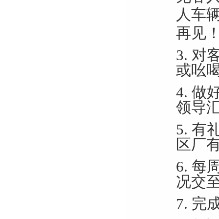
人车
再见
3.
对
或吆
4.
做
领导
5.
有
区厂
6.
每
况交
7. 