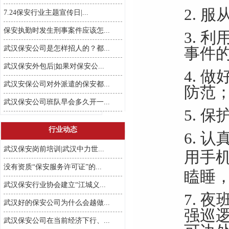
2.
服
7.24保安行业主题宣传日|...
保安执勤时发生刑事案件应该怎...
3.
利
武汉保安公司是怎样招人的？都...
事件
武汉保安外包后|如果对保安公...
4.
做
武汉安保公司对外派遣的保安都...
防范
武汉保安公司班队早会多久开一...
5. 
行业动态
6.
认
武汉保安岗前培训|武汉中力世...
用手
没有资质“保安服务许可证”的...
瞌睡
武汉保安行业协会建立“江城义...
7.
夜
武汉好的保安公司为什么会越做...
强巡
武汉保安公司在当前经济下行、...