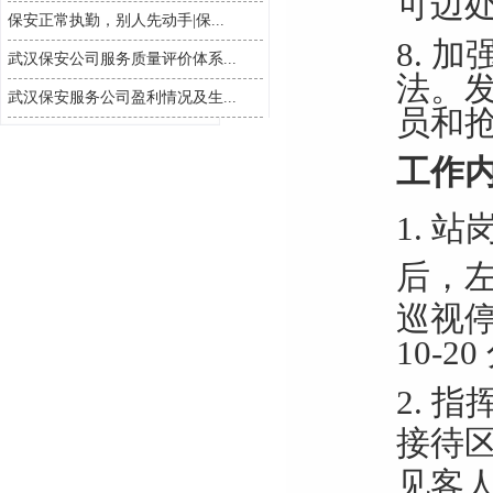
可边
保安正常执勤，别人先动手|保...
8.
加
武汉保安公司服务质量评价体系...
法。
武汉保安服务公司盈利情况及生...
员和
工作内
1.
站
后，
巡视
10-
2.
指
接待
见客